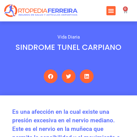
0
Vida Diaria
SINDROME TUNEL CARPIANO
Es una afección en la cual existe una
presión excesiva en el nervio mediano.
Este es el nervio en la muñeca que