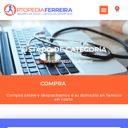
0
LISTADO DE CATEGORÍA
INICIO
/ LIMPIEZA E HIGIENE
COMPRA
O
N
L
I
N
E
A
H
O
R
A
Compra online y despachamos a su domicilio en Temuco
sin costo.