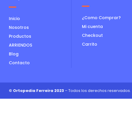
¿Como Comprar?
Inicio
Mi cuenta
Nosotros
Checkout
Productos
Carrito
ARRIENDOS
Blog
Contacto
© Ortopedia Ferreira 2023
– Todos los derechos reservados.