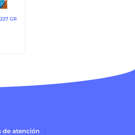
227 GR
s de atención