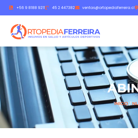
+56 9 8188 9211
45 2 447382
ventas@ortopediaferreira.cl
ABI
INICIO
/
NU