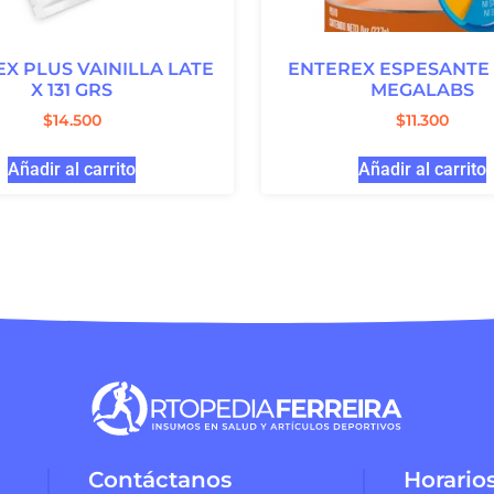
X PLUS VAINILLA LATE
ENTEREX ESPESANTE 
X 131 GRS
MEGALABS
$
14.500
$
11.300
Añadir al carrito
Añadir al carrito
Contáctanos
Horario