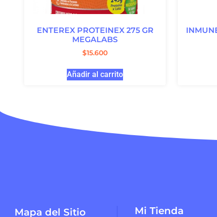
ENTEREX PROTEINEX 275 GR
INMUNE
MEGALABS
$
15.600
Añadir al carrito
Mi Tienda
Mapa del Sitio