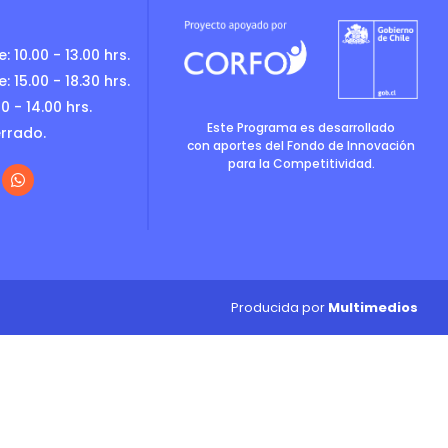
: 10.00 - 13.00 hrs.
: 15.00 - 18.30 hrs.
0 - 14.00 hrs.
Este Programa es desarrollado
rrado.
con aportes del Fondo de Innovación
para la Competitividad.
Producida por
Multimedios