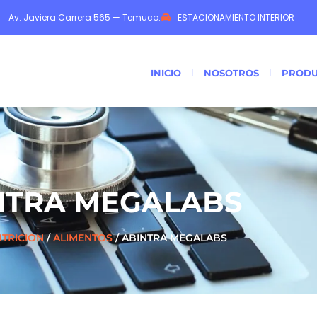
Av. Javiera Carrera 565 — Temuco.
ESTACIONAMIENTO INTERIOR
INICIO
NOSOTROS
PRODU
NTRA MEGALABS
TRICION
/
ALIMENTOS
/ ABINTRA MEGALABS