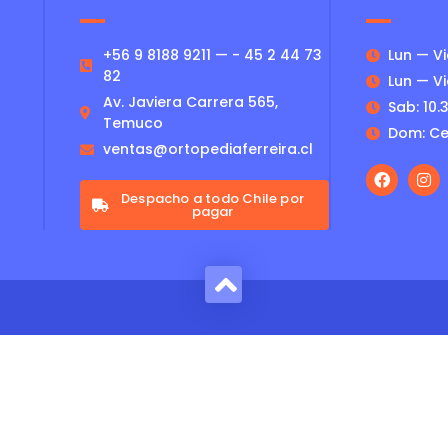
+56 9 8188 9211 — - 45 2 44 73
Lun — Vie
82
Lun — Vie
Av. Javiera Carrera 565,
Sab: 10.3
Temuco
Dom: Ce
ventas@ortopediaferreira.cl
Despacho a todo Chile por
pagar