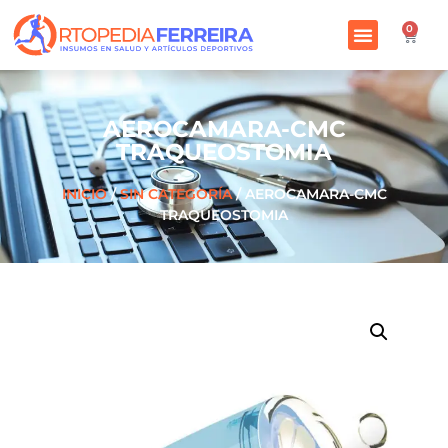
0
AEROCAMARA-CMC
TRAQUEOSTOMIA
INICIO
/
SIN CATEGORÍA
/ AEROCAMARA-CMC
TRAQUEOSTOMIA