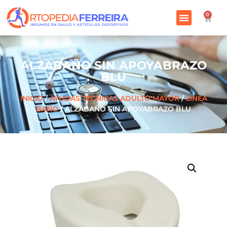
0
ALZABAÑO SIN APOYABRAZO
BLU
INICIO
/
AYUDAS TECNICAS ADULTO MAYOR
/
LINEA
BAÑO
/ ALZABAÑO SIN APOYABRAZO BLU