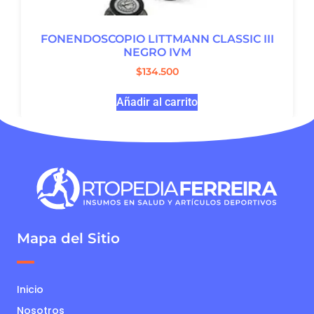
FONENDOSCOPIO LITTMANN CLASSIC III
NEGRO IVM
$
134.500
Añadir al carrito
Mapa del Sitio
Inicio
Nosotros