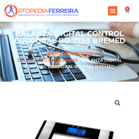
0
BALANZA DIGITAL CONTROL
CORPORAL BD 7730 BREMED
INICIO
/
EQUIPOS DE
DIAGNOSTICO
/
BALANZAS
/ BALANZA DIGITAL
CONTROL CORPORAL BD 7730 BREMED