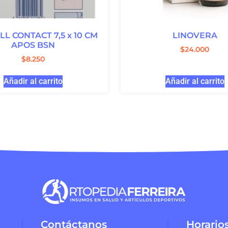
LL CONTACT 7,5 x 10 CM
LINOVERA
APOS BSN
$
24.000
$
8.250
Añadir al carrito
Añadir al carrito
Contáctanos
Horario