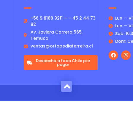
+56 9 8188 9211 — - 45 2 44 73
Lun — Vie
82
Lun — Vie
Av. Javiera Carrera 565,
Sab: 10.3
Temuco
Dom: Ce
ventas@ortopediaferreira.cl
Despacho a todo Chile por
pagar