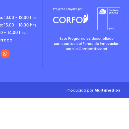
: 10.00 - 13.00 hrs.
: 15.00 - 18.30 hrs.
0 - 14.00 hrs.
Este Programa es desarrollado
rrado.
con aportes del Fondo de Innovación
para la Competitividad.
Producida por
Multimedios