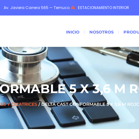
Av. Javiera Carrera 565 — Temuco.
ESTACIONAMIENTO INTERIOR
INICIO
NOSOTROS
PRODU
ORMABLE 5 X 3,6 M 
ES Y CICATRICES
/ DELTA CAST CONFORMABLE 5 X 3,6 M ROJ