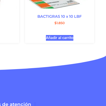
BACTIGRAS 10 x 10 LBF
$
1.850
Añadir al carrito
s de atención