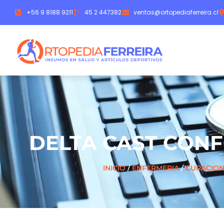
+56 9 8188 9211
45 2 447382
ventas@ortopediaferreira.cl
DELTA CAST CONF
INICIO
/
ENFERMERIA
/
CURACION