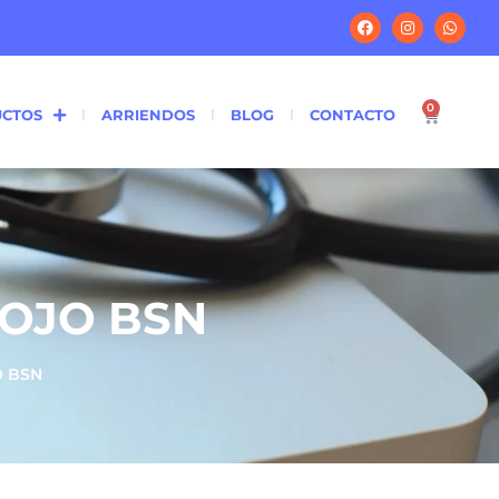
0
CTOS
ARRIENDOS
BLOG
CONTACTO
ROJO BSN
O BSN