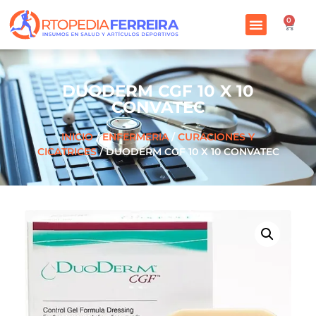
0
DUODERM CGF 10 X 10
CONVATEC
INICIO
/
ENFERMERIA
/
CURACIONES Y
CICATRICES
/ DUODERM CGF 10 X 10 CONVATEC