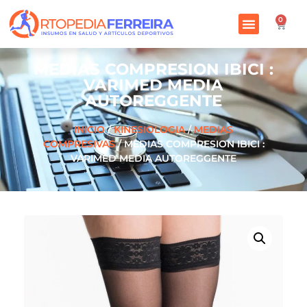
0
MEDIAS COMPRESION IBICI :
VARIMED MEDIA
AUTOREGGENTE
INICIO
/
KINESIOLOGIA
/
MEDIAS
COMPRESIVAS
/ MEDIAS COMPRESION IBICI :
VARIMED MEDIA AUTOREGGENTE