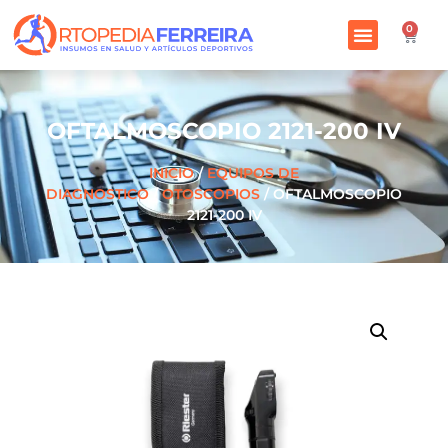
0
OFTALMOSCOPIO 2121-200 IV
INICIO
/
EQUIPOS DE
DIAGNOSTICO
/
OTOSCOPIOS
/ OFTALMOSCOPIO
2121-200 IV