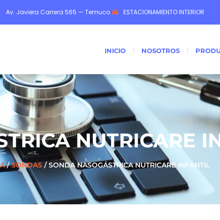
Av. Javiera Carrera 565 — Temuco.
ESTACIONAMIENTO INTERIOR
INICIO
NOSOTROS
PRODU
TRICA NUTRICARE I
CA
/
SONDAS
/ SONDA NASOGÁSTRICA NUTRICARE INFANTIL