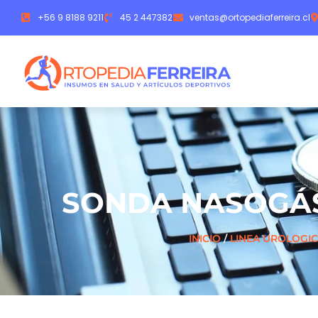
+56 9 8188 9211
45 2 447382
ventas@ortopediaferreira.cl
SONDA NASOGÁS
INICIO
/
LINEA UROLOGI