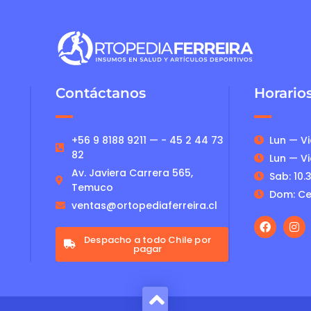
Contáctanos
Horario
+56 9 8188 9211 — - 45 2 44 73
Lun — Vie
82
Lun — Vie
Av. Javiera Carrera 565,
Sab: 10.3
Temuco
Dom: Ce
ventas@ortopediaferreira.cl
Despacho a todo Chile por
pagar