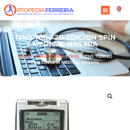
0
TENS 7000 2D EDICION SPIN
MEDICAL NASARA
INICIO
/
KINESIOLOGIA
/
TENS
/ TENS 7000 2D
EDICION SPIN MEDICAL NASARA