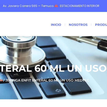
Av. Javiera Carrera 565 — Temuco.
ESTACIONAMIENTO INTERIOR
INICIO
NOSOTROS
PRODU
NTERAL 60 ML UN US
ON
/ JERINGA ENFIT ENTERAL 60 ML UN USO MEDTEC