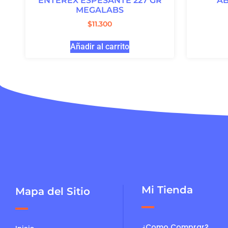
ENTEREX ESPESANTE 227 GR
A
MEGALABS
$
11.300
Añadir al carrito
Mi Tienda
Mapa del Sitio
¿Como Comprar?