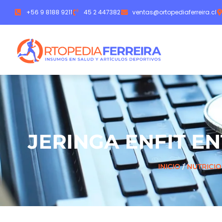
+56 9 8188 9211
45 2 447382
ventas@ortopediaferreira.cl
JERINGA ENFIT E
INICIO
/
NUTRICI