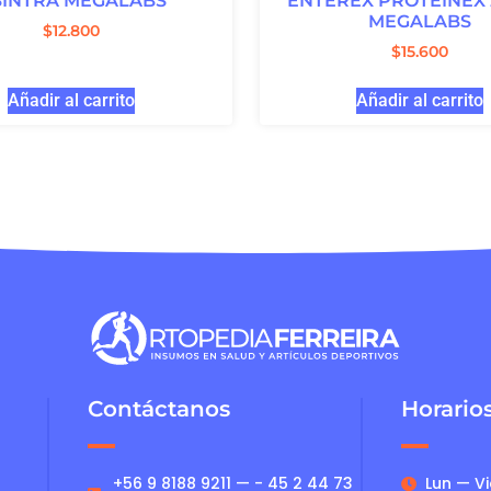
BINTRA MEGALABS
ENTEREX PROTEINEX 
MEGALABS
$
12.800
$
15.600
Añadir al carrito
Añadir al carrito
Contáctanos
Horario
+56 9 8188 9211 — - 45 2 44 73
Lun — Vie