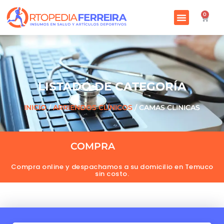
0
LISTADO DE CATEGORÍA
INICIO
/
ARRIENDOS CLÍNICOS
/ CAMAS CLINICAS
COMPRA
O
N
L
I
N
E
A
H
O
R
A
Compra online y despachamos a su domicilio en Temuco
sin costo.