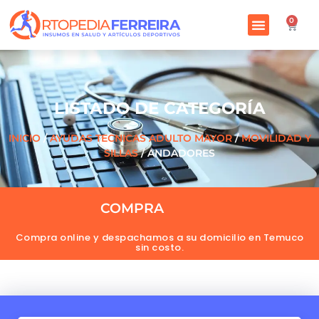
0
LISTADO DE CATEGORÍA
INICIO
/
AYUDAS TECNICAS ADULTO MAYOR
/
MOVILIDAD Y
SILLAS
/ ANDADORES
COMPRA
O
N
L
I
N
E
A
H
O
R
A
Compra online y despachamos a su domicilio en Temuco
sin costo.