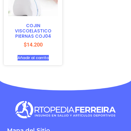
COJIN
VISCOELASTICO
PIERNAS COJ04
$
14.200
Añadir al carrito
Mapa del Sitio