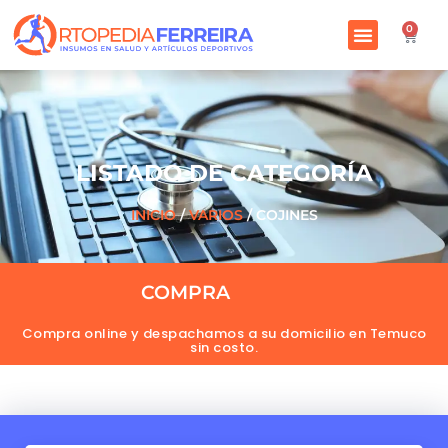
0
LISTADO DE CATEGORÍA
INICIO
/
VARIOS
/ COJINES
COMPRA
O
N
L
I
N
E
A
H
O
R
A
Compra online y despachamos a su domicilio en Temuco
sin costo.